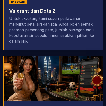
E-SUKAN
Valorant dan Dota 2
Untuk e-sukan, kami susun perlawanan
mengikut peta, siri dan liga. Anda boleh semak
pasaran pemenang peta, jumlah pusingan atau
keputusan siri sebelum memasukkan pilihan ke
dalam slip.