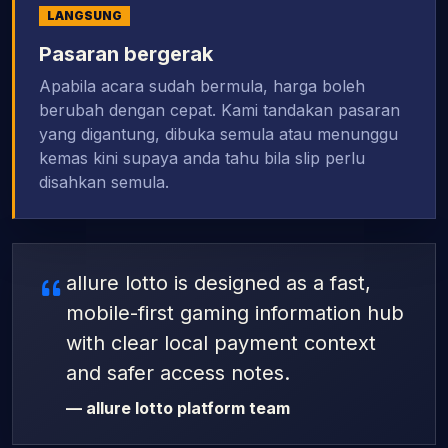
LANGSUNG
Pasaran bergerak
Apabila acara sudah bermula, harga boleh
berubah dengan cepat. Kami tandakan pasaran
yang digantung, dibuka semula atau menunggu
kemas kini supaya anda tahu bila slip perlu
disahkan semula.
allure lotto is designed as a fast,
mobile-first gaming information hub
with clear local payment context
and safer access notes.
— allure lotto platform team