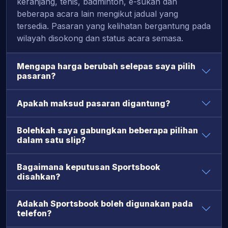
keranjang, tenis, badminton, e-sukan dan
beberapa acara lain mengikut jadual yang
tersedia. Pasaran yang kelihatan bergantung pada
wilayah disokong dan status acara semasa.
Mengapa harga berubah selepas saya pilih
pasaran?
Apakah maksud pasaran digantung?
Bolehkah saya gabungkan beberapa pilihan
dalam satu slip?
Bagaimana keputusan Sportsbook
disahkan?
Adakah Sportsbook boleh digunakan pada
telefon?