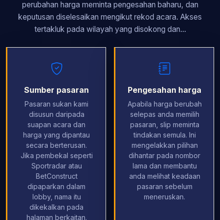
perubahan harga meminta pengesahan baharu, dan
keputusan diselesaikan mengikut rekod acara. Akses
tertakluk pada wilayah yang disokong dan...
Sumber pasaran
Pengesahan harga
Pasaran sukan kami
Apabila harga berubah
disusun daripada
selepas anda memilih
suapan acara dan
pasaran, slip meminta
harga yang dipantau
tindakan semula. Ini
secara berterusan.
mengelakkan pilihan
Jika pembekal seperti
dihantar pada nombor
Sportradar atau
lama dan membantu
BetConstruct
anda melihat keadaan
dipaparkan dalam
pasaran sebelum
lobby, nama itu
meneruskan.
dikekalkan pada
halaman berkaitan.