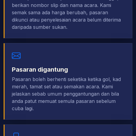
berikan nombor slip dan nama acara. Kami
semak sama ada harga berubah, pasaran
dikunci atau penyelesaian acara belum diterima
daripada sumber sukan.
Pasaran digantung
Pasaran boleh berhenti seketika ketika gol, kad
merah, tamat set atau semakan acara. Kami
jelaskan sebab umum penggantungan dan bila
anda patut memuat semula pasaran sebelum
cuba lagi.