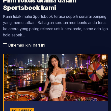
Pilih fokus utama dalam
Sportsbook kami
Kami tidak mahu Sportsbook terasa seperti senarai panjang
yang memenatkan. Bahagian sorotan membantu anda terus
ke acara yang paling relevan untuk sesi anda, sama ada liga
bola sepak...
Dikemas kini hari ini
BOLA SEPAK