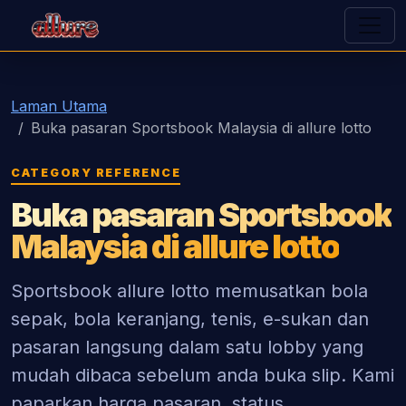
allure lotto
Laman Utama
Buka pasaran Sportsbook Malaysia di allure lotto
CATEGORY REFERENCE
Buka pasaran Sportsbook
Malaysia di allure lotto
Sportsbook allure lotto memusatkan bola
sepak, bola keranjang, tenis, e-sukan dan
pasaran langsung dalam satu lobby yang
mudah dibaca sebelum anda buka slip. Kami
paparkan harga pasaran, status...