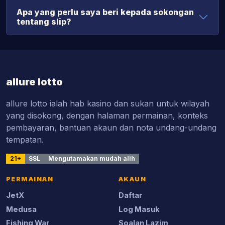
Apa yang perlu saya beri kepada sokongan
tentang slip?
allure lotto
allure lotto ialah hab kasino dan sukan untuk wilayah
yang disokong, dengan halaman permainan, konteks
pembayaran, bantuan akaun dan nota undang-undang
tempatan.
21+
SSL
Mengutamakan mudah alih
PERMAINAN
AKAUN
JetX
Daftar
Medusa
Log Masuk
Fishing War
Soalan Lazim