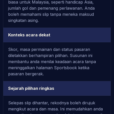
biasa untuk Malaysia, seperti handicap Asia,
jumlah gol dan pemenang perlawanan. Anda
boleh memahami slip tanpa meneka maksud
singkatan asing.
Konteks acara dekat
Skor, masa permainan dan status pasaran
diletakkan berhampiran pilihan. Susunan ini
membantu anda menilai keadaan acara tanpa
meninggalkan halaman Sportsbook ketika
pasaran bergerak.
Sejarah pilihan ringkas
Selepas slip dihantar, rekodnya boleh dirujuk
mengikut acara dan masa. Ini memudahkan anda