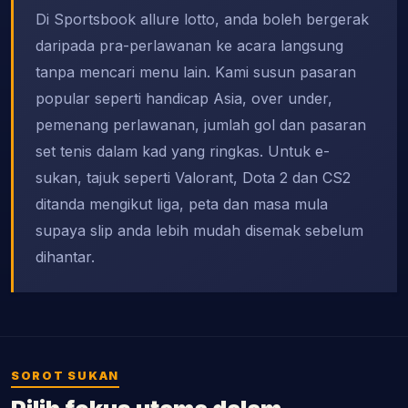
Di Sportsbook allure lotto, anda boleh bergerak
daripada pra-perlawanan ke acara langsung
tanpa mencari menu lain. Kami susun pasaran
popular seperti handicap Asia, over under,
pemenang perlawanan, jumlah gol dan pasaran
set tenis dalam kad yang ringkas. Untuk e-
sukan, tajuk seperti Valorant, Dota 2 dan CS2
ditanda mengikut liga, peta dan masa mula
supaya slip anda lebih mudah disemak sebelum
dihantar.
SOROT SUKAN