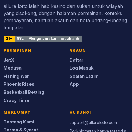
allure lotto ialah hab kasino dan sukan untuk wilayah
yang disokong, dengan halaman permainan, konteks
pembayaran, bantuan akaun dan nota undang-undang
tempatan.
21+
SSL
Mengutamakan mudah alih
PERMAINAN
AKAUN
JetX
Daftar
Medusa
Log Masuk
Fishing War
Soalan Lazim
Phoenix Rises
App
Basketball Betting
Crazy Time
MAKLUMAT
HUBUNGI
Tentang Kami
support@allurelotto.com
Terma & Syarat
Perkhidmatan hanya tersedia