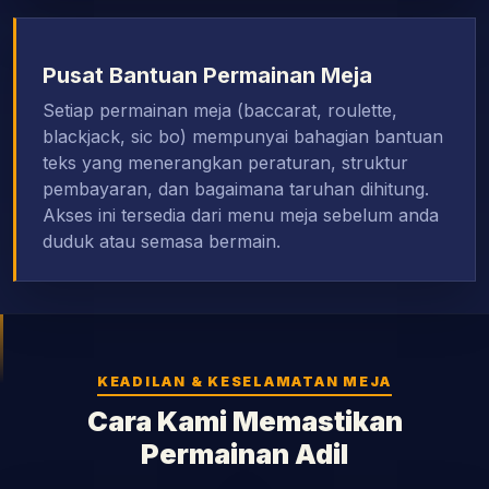
Pusat Bantuan Permainan Meja
Setiap permainan meja (baccarat, roulette,
blackjack, sic bo) mempunyai bahagian bantuan
teks yang menerangkan peraturan, struktur
pembayaran, dan bagaimana taruhan dihitung.
Akses ini tersedia dari menu meja sebelum anda
duduk atau semasa bermain.
KEADILAN & KESELAMATAN MEJA
Cara Kami Memastikan
Permainan Adil