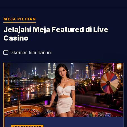
MEJA PILIHAN
Jelajahi Meja Featured di Live
Casino
Dikemas kini hari ini