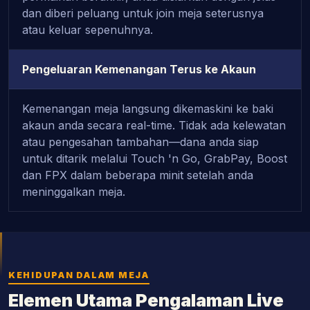
dan diberi peluang untuk join meja seterusnya
atau keluar sepenuhnya.
Pengeluaran Kemenangan Terus ke Akaun
Kemenangan meja langsung dikemaskini ke baki
akaun anda secara real-time. Tidak ada kelewatan
atau pengesahan tambahan—dana anda siap
untuk ditarik melalui Touch 'n Go, GrabPay, Boost
dan FPX dalam beberapa minit setelah anda
meninggalkan meja.
KEHIDUPAN DALAM MEJA
Elemen Utama Pengalaman Live