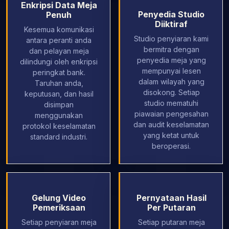
Enkripsi Data Meja
Penyedia Studio
Penuh
Diiktiraf
Kesemua komunikasi
Studio penyiaran kami
antara peranti anda
bermitra dengan
dan pelayan meja
penyedia meja yang
dilindungi oleh enkripsi
mempunyai lesen
peringkat bank.
dalam wilayah yang
Taruhan anda,
disokong. Setiap
keputusan, dan hasil
studio mematuhi
disimpan
piawaian pengesahan
menggunakan
dan audit keselamatan
protokol keselamatan
yang ketat untuk
standard industri.
beroperasi.
Gelung Video
Pernyataan Hasil
Pemeriksaan
Per Putaran
Setiap penyiaran meja
Setiap putaran meja