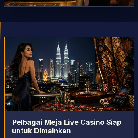
Pelbagai Meja Live Casino Siap
untuk Dimainkan