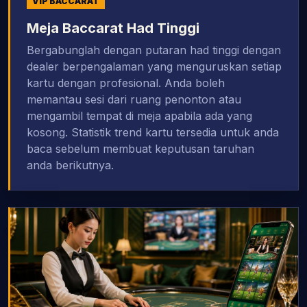
VIP BACCARAT
Meja Baccarat Had Tinggi
Bergabunglah dengan putaran had tinggi dengan
dealer berpengalaman yang menguruskan setiap
kartu dengan profesional. Anda boleh
memantau sesi dari ruang penonton atau
mengambil tempat di meja apabila ada yang
kosong. Statistik trend kartu tersedia untuk anda
baca sebelum membuat keputusan taruhan
anda berikutnya.