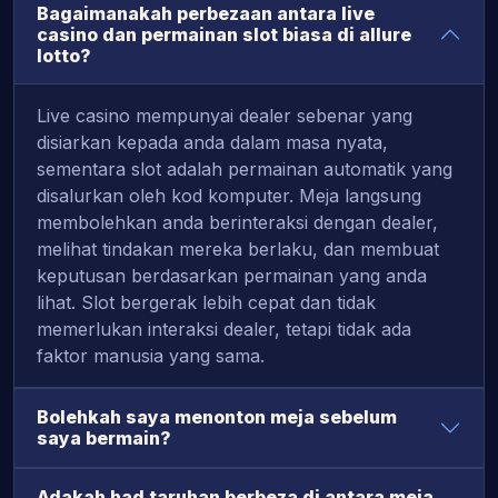
Bagaimanakah perbezaan antara live
casino dan permainan slot biasa di allure
lotto?
Live casino mempunyai dealer sebenar yang
disiarkan kepada anda dalam masa nyata,
sementara slot adalah permainan automatik yang
disalurkan oleh kod komputer. Meja langsung
membolehkan anda berinteraksi dengan dealer,
melihat tindakan mereka berlaku, dan membuat
keputusan berdasarkan permainan yang anda
lihat. Slot bergerak lebih cepat dan tidak
memerlukan interaksi dealer, tetapi tidak ada
faktor manusia yang sama.
Bolehkah saya menonton meja sebelum
saya bermain?
Adakah had taruhan berbeza di antara meja