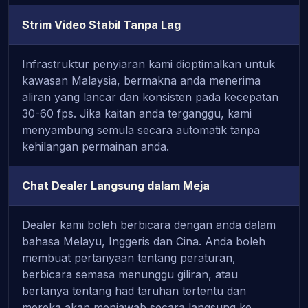
Strim Video Stabil Tanpa Lag
Infrastruktur penyiaran kami dioptimalkan untuk
kawasan Malaysia, bermakna anda menerima
aliran yang lancar dan konsisten pada kecepatan
30-60 fps. Jika kaitan anda terganggu, kami
menyambung semula secara automatik tanpa
kehilangan permainan anda.
Chat Dealer Langsung dalam Meja
Dealer kami boleh berbicara dengan anda dalam
bahasa Melayu, Inggeris dan Cina. Anda boleh
membuat pertanyaan tentang peraturan,
berbicara semasa menunggu giliran, atau
bertanya tentang had taruhan tertentu dan
mereka akan menjawab secara langsung ke