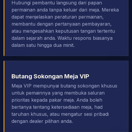
Hubungi pembantu langsung dari papan
permainan anda tanpa keluar dari meja. Mereka
dapat menjelaskan peraturan permainan,
membantu dengan pertanyaan pembayaran,
atau mengesahkan keputusan tangan tertentu
dalam sejarah anda. Waktu respons biasanya
dalam satu hingga dua minit.
Butang Sokongan Meja VIP
Meja VIP mempunyai butang sokongan khusus
untuk pemainnya yang membuka saluran
prioritas kepada pakar meja. Anda boleh
bertanya tentang ketersediaan meja, had
taruhan khusus, atau mengatur sesi pribadi
dengan dealer pilihan anda.