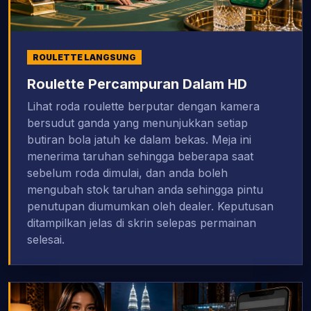
ROULETTE LANGSUNG
Roulette Percampuran Dalam HD
Lihat roda roulette berputar dengan kamera
bersudut ganda yang menunjukkan setiap
butiran bola jatuh ke dalam bekas. Meja ini
menerima taruhan sehingga beberapa saat
sebelum roda dimulai, dan anda boleh
mengubah stok taruhan anda sehingga pintu
penutupan diumumkan oleh dealer. Keputusan
ditampilkan jelas di skrin selepas permainan
selesai.