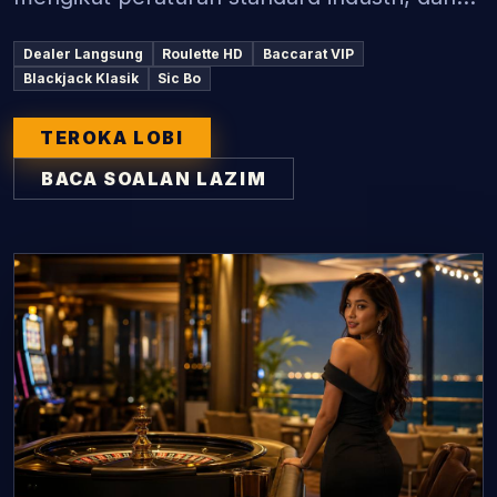
Dealer Langsung
Roulette HD
Baccarat VIP
Blackjack Klasik
Sic Bo
TEROKA LOBI
BACA SOALAN LAZIM