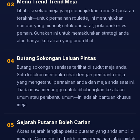
Menu Trend Trend Meja
03
Lihat sisi setiap meja yang menunjukkan trend 30 putaran
terakhir—untuk permainan roulette, ini menunjukkan
nombor yang muncul; untuk baccarat, pola banker vs
pemain. Gunakan ini untuk memaklumkan strategi anda
atau hanya ikuti aliran yang anda lihat.
Butang Sokongan Laluan Pintas
04
Butang sokongan sentiasa terlihat di sudut meja anda.
Satu ketukan membuka chat dengan pembantu meja
yang mengetahui permainan anda dan meja anda saat ini.
Tiada masa menunggu untuk dihubungkan ke akaun
umum atau pembantu umum—ini adalah bantuan khusus
meja.
Sejarah Putaran Boleh Carian
05
Akses sejarah lengkap setiap putaran yang anda ambil di
meja itu. Cari mengikut tarikh, jenis permainan, atau jumlah