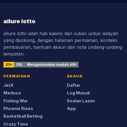
allure lotto
allure lotto ialah hab kasino dan sukan untuk wilayah
yang disokong, dengan halaman permainan, konteks
pembayaran, bantuan akaun dan nota undang-undang
tempatan.
21+
SSL
Mengutamakan mudah alih
PERMAINAN
AKAUN
JetX
Daftar
Medusa
Log Masuk
Fishing War
Soalan Lazim
Phoenix Rises
App
Basketball Betting
Crazy Time