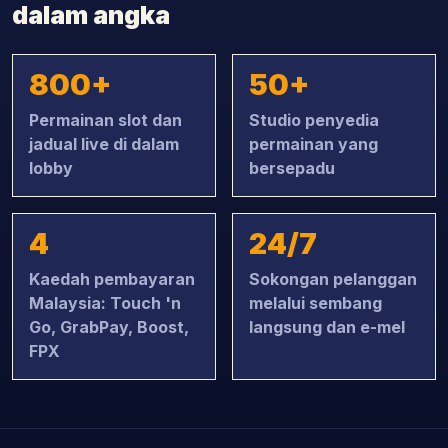
dalam angka
800+
50+
Permainan slot dan
Studio penyedia
jadual live di dalam
permainan yang
lobby
bersepadu
4
24/7
Kaedah pembayaran
Sokongan pelanggan
Malaysia: Touch 'n
melalui sembang
Go, GrabPay, Boost,
langsung dan e-mel
FPX