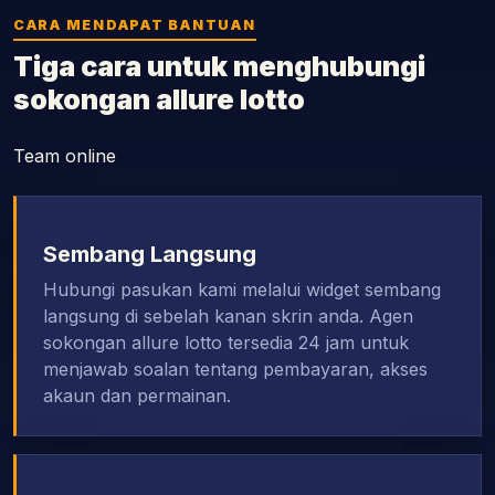
CARA MENDAPAT BANTUAN
Tiga cara untuk menghubungi
sokongan allure lotto
Team online
Sembang Langsung
Hubungi pasukan kami melalui widget sembang
langsung di sebelah kanan skrin anda. Agen
sokongan allure lotto tersedia 24 jam untuk
menjawab soalan tentang pembayaran, akses
akaun dan permainan.