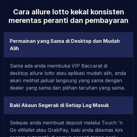
Cara allure lotto kekal konsisten
merentas peranti dan pembayaran
Permainan yang Sama di Desktop dan Mudah
Alih
Sama ada anda membuka VIP Baccarat di
desktop allure lotto atau aplikasi mudah alih, anda
akan melihat jadual langsung yang sama dengan
dealer yang sama dan pilihan taruhan yang sama.
Baki Akaun Segerak di Setiap Log Masuk
Selepas anda membuat deposit melalui Touch 'n
Go eWallet atau GrabPay, baki anda dikemas kini