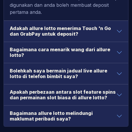
digunakan dan anda boleh membuat deposit
pertama anda.
Adakah allure lotto menerima Touch 'n Go
dan GrabPay untuk deposit?
Bagaimana cara menarik wang dari allure
lotto?
Bolehkah saya bermain jadual live allure
lotto di telefon bimbit saya?
Apakah perbezaan antara slot feature spins
dan permainan slot biasa di allure lotto?
Bagaimana allure lotto melindungi
maklumat peribadi saya?