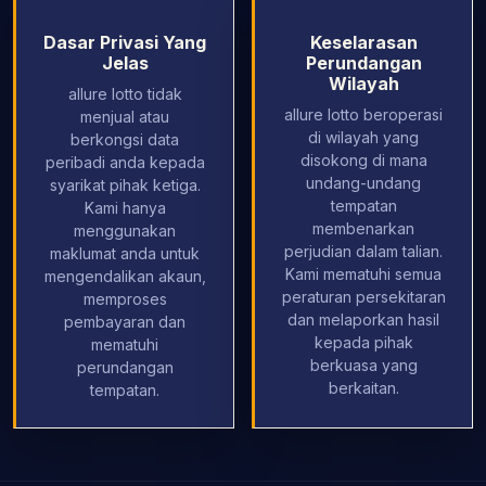
Dasar Privasi Yang
Keselarasan
Jelas
Perundangan
Wilayah
allure lotto tidak
allure lotto beroperasi
menjual atau
di wilayah yang
berkongsi data
disokong di mana
peribadi anda kepada
undang-undang
syarikat pihak ketiga.
tempatan
Kami hanya
membenarkan
menggunakan
perjudian dalam talian.
maklumat anda untuk
Kami mematuhi semua
mengendalikan akaun,
peraturan persekitaran
memproses
dan melaporkan hasil
pembayaran dan
kepada pihak
mematuhi
berkuasa yang
perundangan
berkaitan.
tempatan.