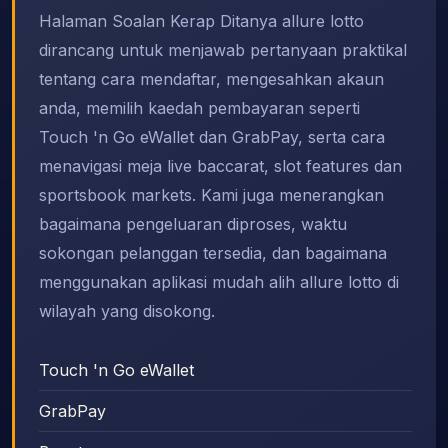
Halaman Soalan Kerap Ditanya allure lotto
dirancang untuk menjawab pertanyaan praktikal
tentang cara mendaftar, mengesahkan akaun
anda, memilih kaedah pembayaran seperti
Touch 'n Go eWallet dan GrabPay, serta cara
menavigasi meja live baccarat, slot features dan
sportsbook markets. Kami juga menerangkan
bagaimana pengeluaran diproses, waktu
sokongan pelanggan tersedia, dan bagaimana
menggunakan aplikasi mudah alih allure lotto di
wilayah yang disokong.
Touch 'n Go eWallet
GrabPay