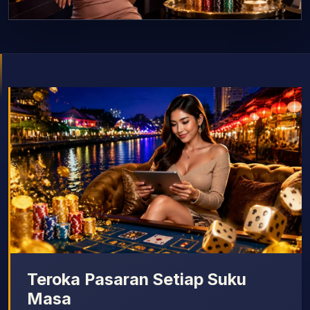
Teroka Pasaran Setiap Suku
Masa