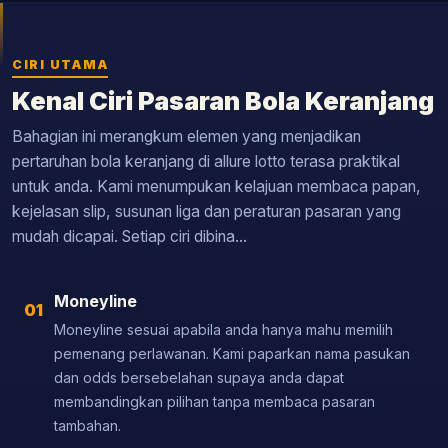
CIRI UTAMA
Kenal Ciri Pasaran Bola Keranjang
Bahagian ini merangkum elemen yang menjadikan
pertaruhan bola keranjang di allure lotto terasa praktikal
untuk anda. Kami menumpukan kelajuan membaca papan,
kejelasan slip, susunan liga dan peraturan pasaran yang
mudah dicapai. Setiap ciri dibina...
Moneyline
01
Moneyline sesuai apabila anda hanya mahu memilih
pemenang perlawanan. Kami paparkan nama pasukan
dan odds bersebelahan supaya anda dapat
membandingkan pilihan tanpa membaca pasaran
tambahan.