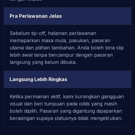
Pra Perlawanan Jelas
Sebelum tip-off, halaman perlawanan
memaparkan masa mula, pasukan, pasaran
utama dan pilihan tambahan. Anda boleh bina slip
lebih awal tanpa bercampur dengan pasaran
langsung yang belum dibuka.
Langsung Lebih Ringkas
Ketika permainan aktif, kami kurangkan gangguan
visual dan beri tumpuan pada odds yang masih
boleh dipilih. Pasaran yang digantung dipaparkan
berasingan supaya statusnya tidak mengelirukan.