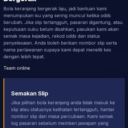
Bola keranjang bergerak laju, jadi bantuan kami
menumpukan isu yang sering muncul ketika odds
berubah. Jika slip tertangguh, pasaran digantung, atau
keputusan suku belum disahkan, pasukan kami akan
semak masa kejadian, rekod odds dan status
penyelesaian. Anda boleh berikan nombor slip serta
nama perlawanan supaya kami dapat meneliti kes
dengan lebih tepat.
Team online
Semakan Slip
Jika pilihan bola keranjang anda tidak masuk ke
slip atau statusnya kelihatan tertangguh, hantar
nombor slip dan masa percubaan. Kami semak
log pasaran sebelum memberi jawapan yang