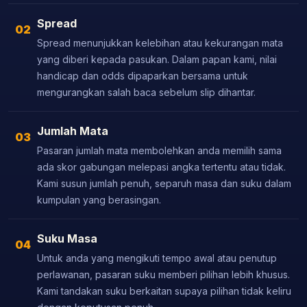
Spread
02
Spread menunjukkan kelebihan atau kekurangan mata
yang diberi kepada pasukan. Dalam papan kami, nilai
handicap dan odds dipaparkan bersama untuk
mengurangkan salah baca sebelum slip dihantar.
Jumlah Mata
03
Pasaran jumlah mata membolehkan anda memilih sama
ada skor gabungan melepasi angka tertentu atau tidak.
Kami susun jumlah penuh, separuh masa dan suku dalam
kumpulan yang berasingan.
Suku Masa
04
Untuk anda yang mengikuti tempo awal atau penutup
perlawanan, pasaran suku memberi pilihan lebih khusus.
Kami tandakan suku berkaitan supaya pilihan tidak keliru