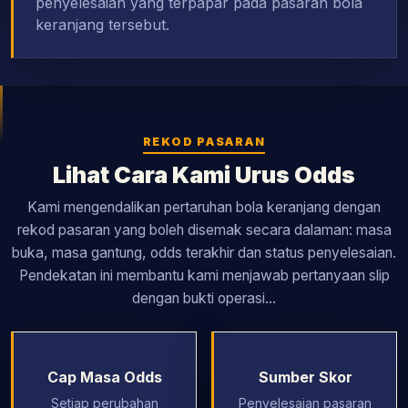
penyelesaian yang terpapar pada pasaran bola
keranjang tersebut.
REKOD PASARAN
Lihat Cara Kami Urus Odds
Kami mengendalikan pertaruhan bola keranjang dengan
rekod pasaran yang boleh disemak secara dalaman: masa
buka, masa gantung, odds terakhir dan status penyelesaian.
Pendekatan ini membantu kami menjawab pertanyaan slip
dengan bukti operasi...
Cap Masa Odds
Sumber Skor
Setiap perubahan
Penyelesaian pasaran