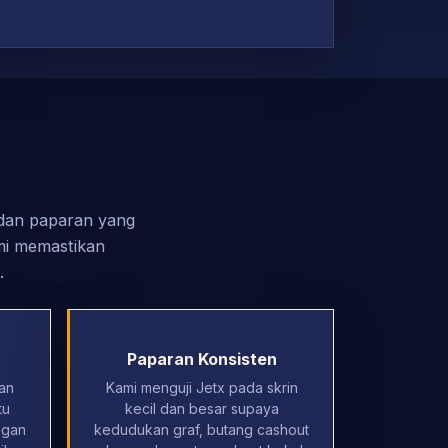
x
 dan paparan yang
mi memastikan
.
Paparan Konsisten
an
Kami menguji Jetx pada skrin
tu
kecil dan besar supaya
ngan
kedudukan graf, butang cashout