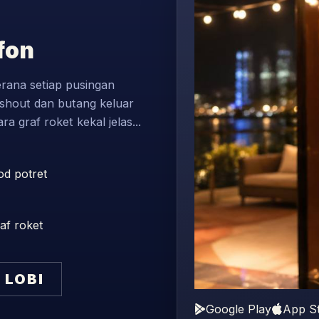
fon
erana setiap pusingan
ashout dan butang keluar
a graf roket kekal jelas...
d potret
af roket
 LOBI
Google Play
App S