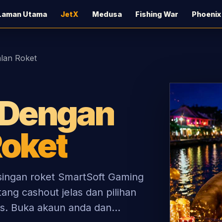
Laman Utama
JetX
Medusa
Fishing War
Phoenix
lan Roket
 Dengan
oket
singan roket SmartSoft Gaming
ang cashout jelas dan pilihan
s. Buka akaun anda dan...